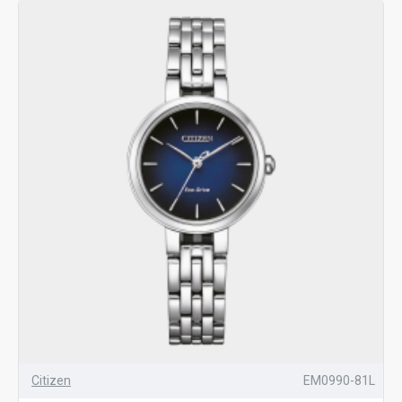
Citizen
EM0990-81L