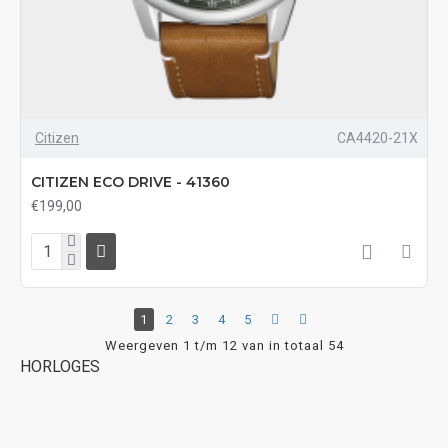
Citizen
CA4420-21X
CITIZEN ECO DRIVE - 41360
€199,00
1
2
3
4
5
Weergeven 1 t/m 12 van in totaal 54
HORLOGES