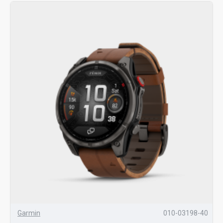
Garmin
010-03198-40