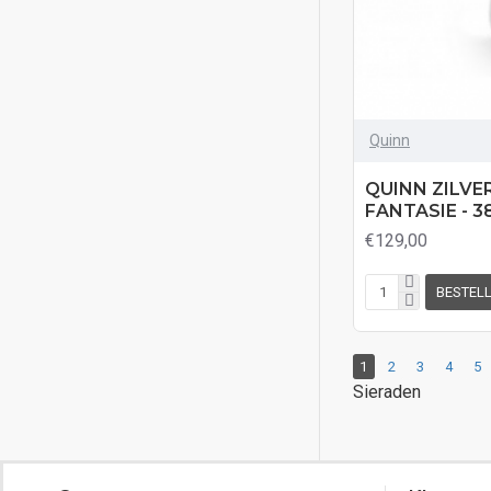
Quinn
QUINN ZILVE
FANTASIE - 3
€129,00
BESTEL
1
2
3
4
5
Sieraden