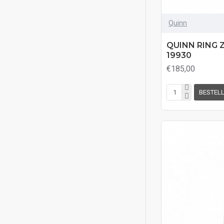
Quinn
QUINN RING Z
19930
€185,00
BESTEL