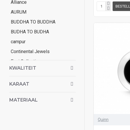
Alliance
BESTEL
AURUM
BUDDHA TO BUDDHA
BUDHA TO BUDHA
campur
Continental Jewels
Engi Collection
KWALITEIT
Excelent
FACET KASIUS
KARAAT
Fjory
MATERIAAL
Fossil
HUISCOLLECTIE
Quinn
Jeh Jewels