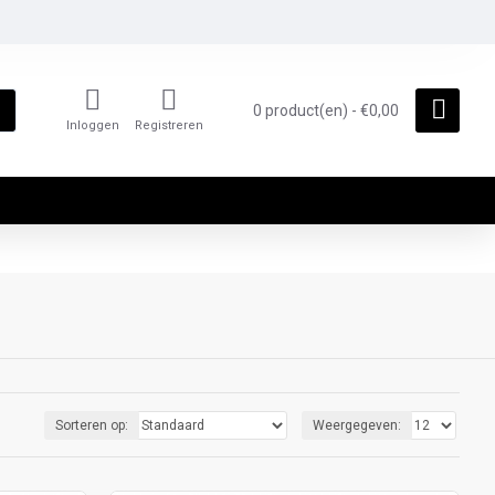
0 product(en) - €0,00
Inloggen
Registreren
Sorteren op:
Weergegeven: