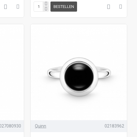
BESTELLEN
027080930
Quinn
02183962