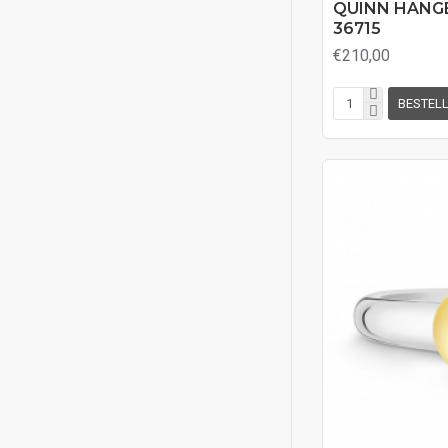
MONZARIO
QUINN HANGE
36715
MORI GOLD FILTE
€210,00
Nol
Pas Diamonds
BESTEL
Quinn
Saint Maurice
Schafferath
See You
Silk
Step by Step
VAN GEELEN
Viventy
ZILGOLD KASIUS
Zinzi Jewels