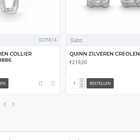
0275614
Quinn
REN COLLIER
QUINN ZILVEREN CREOLEN 
8886
€219,00
LEN
BESTELLEN