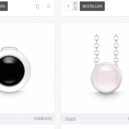
LEN
BESTELLEN
02486492
Quinn