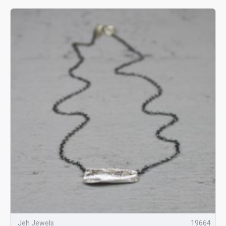
Jeh Jewels
19664