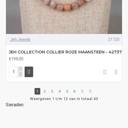
Jeh Jewels
21720
JEH COLLECTION COLLIER ROZE MAANSTEEN - 42737
€199,00
1
2
3
4
5
6
Weergeven 1 t/m 12 van in totaal 63
Sieraden